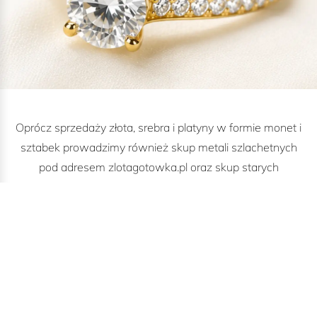
Oprócz sprzedaży złota, srebra i platyny w formie monet i
sztabek prowadzimy również skup metali szlachetnych
pod adresem zlotagotowka.pl oraz skup starych
banknotów pod adresem staragotowka.pl.
SKUP METALI
SZLACHETNYCH
SKUP STARYCH