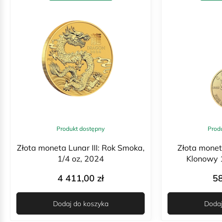
Produkt dostępny
Prod
Złota moneta Lunar III: Rok Smoka,
Złota monet
1/4 oz, 2024
Klonowy 1
4 411,00
zł
5
Dodaj do koszyka
Dodaj