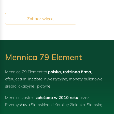
Zobacz więcej
Mennica 79 Element
Mennica 79 Element to
polska, rodzinna firma
,
oferująca m. in.: złoto inwestycyjne, monety bulionowe,
srebro lokacyjne i platynę.
Mennica została
założona w 2010 roku
przez
Przemysława Słomskiego i Karolinę Zielonko-Słomską.