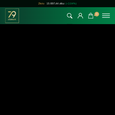
Złoto
15 897,44 zł/oz
(+2.04%)
0