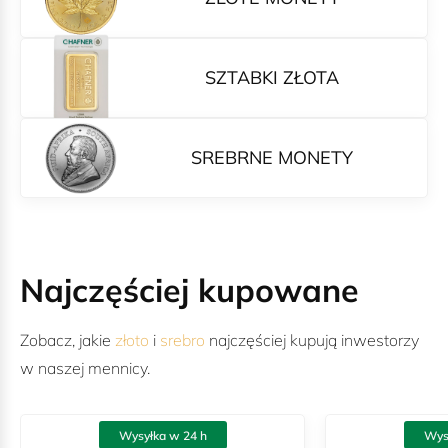
SZTABKI ZŁOTA
SREBRNE MONETY
Najczęściej kupowane
Zobacz, jakie
złoto
i
srebro
najczęściej kupują inwestorzy
w naszej mennicy.
Wysyłka w 24 h
Wys