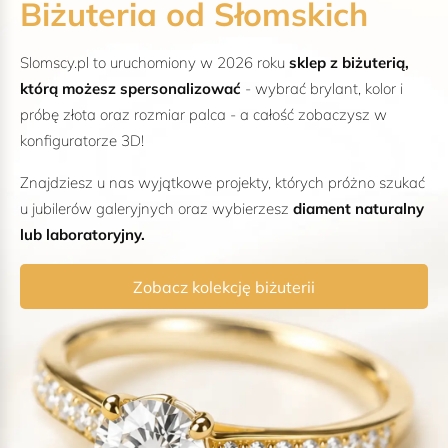
Biżuteria od Słomskich
Slomscy.pl to uruchomiony w 2026 roku
sklep z biżuterią,
którą możesz spersonalizować
- wybrać brylant, kolor i
próbę złota oraz rozmiar palca - a całość zobaczysz w
konfiguratorze 3D!
Znajdziesz u nas wyjątkowe projekty, których próżno szukać
u jubilerów galeryjnych oraz wybierzesz
diament naturalny
lub laboratoryjny.
Zobacz kolekcję biżuterii