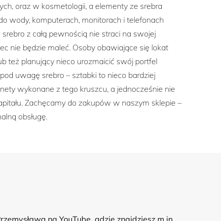
h, oraz w kosmetologii, a elementy ze srebra
h do wody, komputerach, monitorach i telefonach
rebro z całą pewnością nie straci na swojej
ec nie będzie maleć. Osoby obawiające się lokat
b też planujący nieco urozmaicić swój portfel
od uwagę srebro – sztabki to nieco bardziej
nety wykonane z tego kruszcu, a jednocześnie nie
kapitału. Zachęcamy do zakupów w naszym sklepie –
alną obsługę.
Przemysława na YouTube, gdzie znajdziesz m.in.