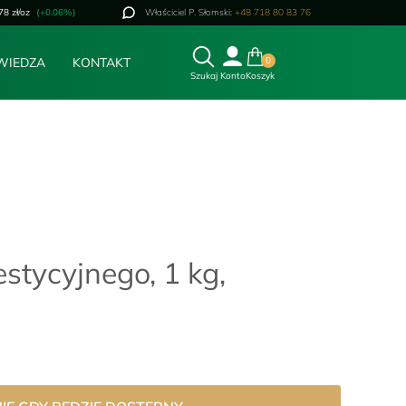
78 zł/oz
(+0.06%)
Właściciel P. Słomski:
+48 718 80 83 76
WIEDZA
KONTAKT
0
Szukaj
Konto
Koszyk
stycyjnego, 1 kg,