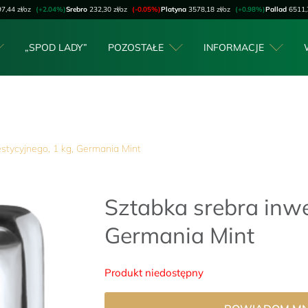
7,44 zł/oz
(+2.04%)
Srebro
232,30 zł/oz
(-0.05%)
Platyna
3578,18 zł/oz
(+0.98%)
Pallad
6511,
„SPOD LADY”
POZOSTAŁE
INFORMACJE
stycyjnego, 1 kg, Germania Mint
Sztabka srebra inwe
Germania Mint
Produkt niedostępny