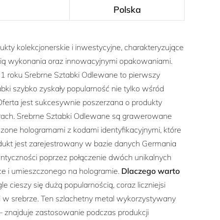
Polska
ty kolekcjonerskie i inwestycyjne, charakteryzujące
cią wykonania oraz innowacyjnymi opakowaniami.
 roku Srebrne Sztabki Odlewane to pierwszy
bki szybko zyskały popularność nie tylko wśród
Oferta jest sukcesywnie poszerzana o produkty
orach. Srebrne Sztabki Odlewane są grawerowane
one hologramami z kodami identyfikacyjnymi, które
dukt jest zarejestrowany w bazie danych Germania
tentyczności poprzez połączenie dwóch unikalnych
 i umieszczonego na hologramie.
Dlaczego warto
le cieszy się dużą popularnością, coraz liczniejsi
kwi w srebrze. Ten szlachetny metal wykorzystywany
 – znajduje zastosowanie podczas produkcji