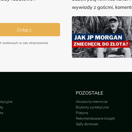
wywiady z goścmi, komenta
Dołącz
ych osobowych w celu otrzymywania
POZOSTAŁE
stycyjne
Akcesoria mennicze
ty
Brylanty syntetyczne
ta
Platyna
Rekomendowane książki
Sejfy domowe