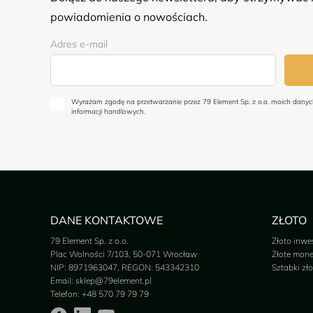
powiadomienia o nowościach.
Adres e-mail
Wyrażam zgodę na przetwarzanie przez 79 Element Sp. z o.o. moich dan
informacji handlowych.
DANE KONTAKTOWE
ZŁOTO
79 Element Sp. z o.o.
Złoto inwe
Plac Wolności 7/103, 50-071 Wrocław
Złote mone
NIP: 8971963047, REGON: 543342310
Sztabki zło
Email:
sklep@79element.pl
Telefon:
+48 570 79 79 79