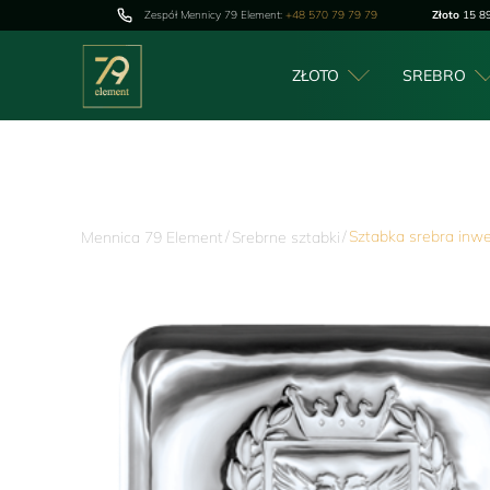
Zespół Mennicy 79 Element:
+48 570 79 79 79
Złoto
15 89
ZŁOTO
SREBRO
/
/
Sztabka srebra inwe
Mennica 79 Element
Srebrne sztabki