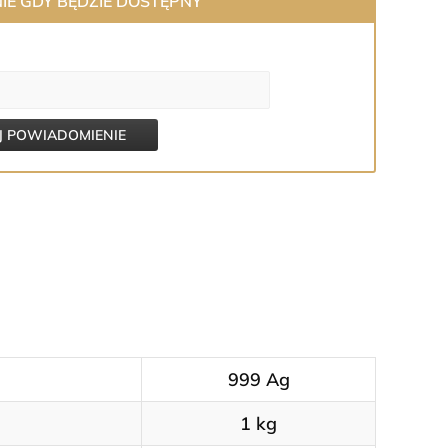
E GDY BĘDZIE DOSTĘPNY
 POWIADOMIENIE
999 Ag
1 kg