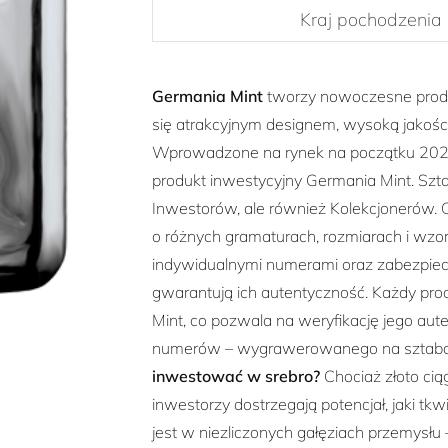
Kraj pochodzenia
Germania Mint
tworzy nowoczesne produk
się atrakcyjnym designem, wysoką jakoś
Wprowadzone na rynek na początku 2021
produkt inwestycyjny Germania Mint. Szta
Inwestorów, ale również Kolekcjonerów. 
o różnych gramaturach, rozmiarach i wz
indywidualnymi numerami oraz zabezpiecz
gwarantują ich autentyczność. Każdy pro
Mint, co pozwala na weryfikację jego au
numerów – wygrawerowanego na sztabce
inwestować w srebro?
Chociaż złoto ciąg
inwestorzy dostrzegają potencjał, jaki t
jest w niezliczonych gałęziach przemysłu