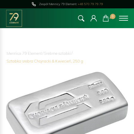
Zespół Mennicy 79 Element:
+48 570 79 79 79
0
/
/
Mennica 79 Element
Srebrne sztabki
Sztabka srebra Chojnacki & Kwiecień, 250 g