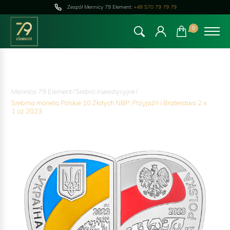
Zespół Mennicy 79 Element:
+48 570 79 79 79
0
/
/
Mennica 79 Element
Srebro inwestycyjne
Srebrna moneta Polskie 10 Złotych NBP: Przyjaźń i Braterstwo 2 x
1 oz 2023