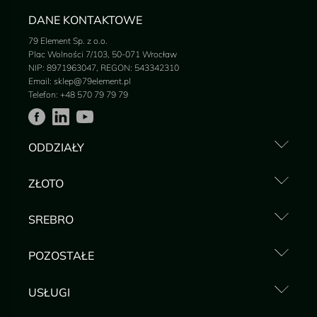
DANE KONTAKTOWE
79 Element Sp. z o.o.
Plac Wolności 7/103, 50-071 Wrocław
NIP: 8971963047, REGON: 543342310
Email:
sklep@79element.pl
Telefon:
+48 570 79 79 79
ODDZIAŁY
Mennica Katowice
ZŁOTO
Mennica Warszawa
Mennica Wrocław
Złoto inwestycyjne
Mennica Kraków
SREBRO
Złote monety
Sztabki złota
Srebro inwestycyjne
POZOSTAŁE
Srebrne monety
Sztabki srebra
Akcesoria mennicze
USŁUGI
Brylanty syntetyczne
Platyna
Sklep z naszą biżuterią - slomscy.pl